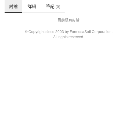
討論
詳細
筆記
(0)
目前沒有討論
© Copyright since 2003 by FormosaSoft Corporation.
All rights reserved.