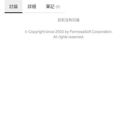
討論
詳細
筆記
(0)
目前沒有討論
© Copyright since 2003 by FormosaSoft Corporation.
All rights reserved.